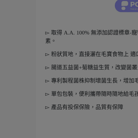
▻ 取得 A.A. 100% 無添加認
素。
▻ 粉狀質地，直接灑在毛寶食物上 適
▻ 腸道五益菌+菊糖益生質，改變菌
▻ 專利製程菌株抑制壞菌生長，增加
▻ 單包包裝，便利攜帶隨時隨地給毛
▻ 產品有投保保險，品質有保障