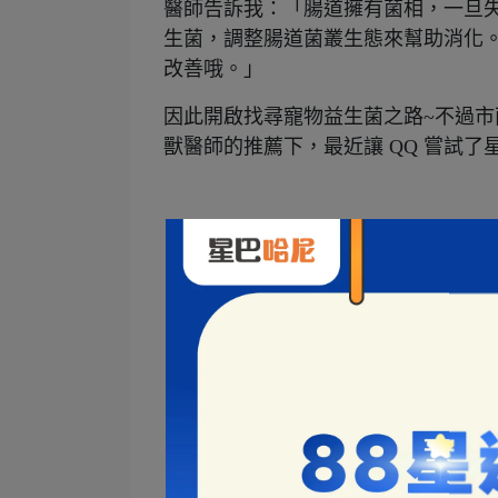
醫師告訴我：「腸道擁有菌相，一旦
生菌，調整腸道菌叢生態來幫助消化
改善哦。」
因此開啟找尋寵物益生菌之路~不過
獸醫師的推薦下，最近讓 QQ 嘗試