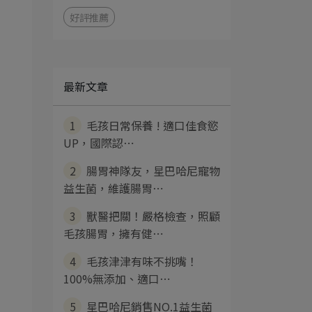
好評推薦
最新文章
1
毛孩日常保養 ! 適口佳食慾
UP，國際認⋯
2
腸胃神隊友，星巴哈尼寵物
益生菌，維護腸胃⋯
3
獸醫把關！嚴格檢查，照顧
毛孩腸胃，擁有健⋯
4
毛孩津津有味不挑嘴！
100%無添加、適口⋯
5
星巴哈尼銷售NO.1益生菌