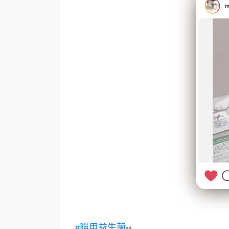
#貓用益生菌
⑅