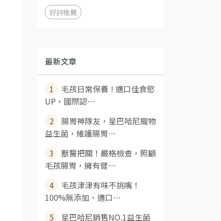
好評推薦
最新文章
1
毛孩日常保養 ! 適口佳食慾
UP，國際認⋯
2
腸胃神隊友，星巴哈尼寵物
益生菌，維護腸胃⋯
3
獸醫把關！嚴格檢查，照顧
毛孩腸胃，擁有健⋯
4
毛孩津津有味不挑嘴！
100%無添加、適口⋯
5
星巴哈尼銷售NO.1益生菌