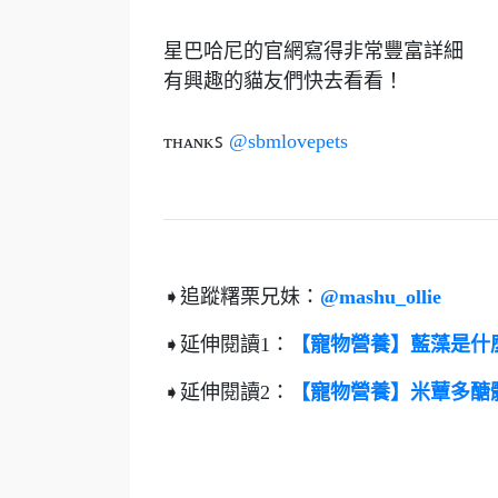
星巴哈尼的官網寫得非常豐富詳細
有興趣的貓友們快去看看！
ᴛʜᴀɴᴋꜱ
@sbmlovepets
➧追蹤糬栗兄妹：
@mashu_ollie
➧延伸閱讀1：
【寵物營養】藍藻是什
➧延伸閱讀2：
【寵物營養】米蕈多醣