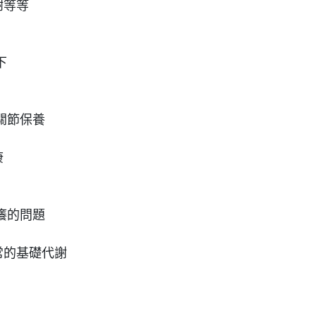
謝等等
下
關節保養
康
癢的問題
常的基礎代謝