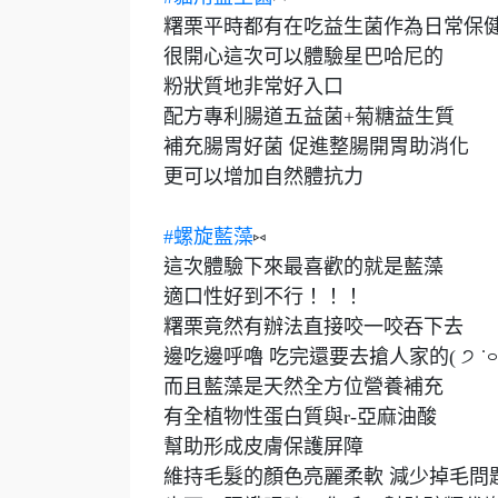
糬栗平時都有在吃益生菌作為日常保
很開心這次可以體驗星巴哈尼的
粉狀質地非常好入口
配方專利腸道五益菌+菊糖益生質
補充腸胃好菌 促進整腸開胃助消化
更可以增加自然體抗力
#螺旋藍藻
⑅
這次體驗下來最喜歡的就是藍藻
適口性好到不行！！！
糬栗竟然有辦法直接咬一咬吞下去
邊吃邊呼嚕 吃完還要去搶人家的( ੭ ˙࿁˙ 
而且藍藻是天然全方位營養補充
有全植物性蛋白質與r-亞麻油酸
幫助形成皮膚保護屏障
維持毛髮的顏色亮麗柔軟 減少掉毛問