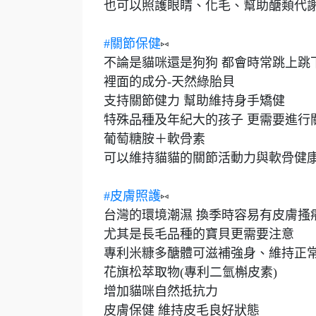
也可以照護眼睛、化毛、幫助醣類代
#關節保健
⑅
不論是貓咪還是狗狗 都會時常跳上跳
裡面的成分-天然綠胎貝
支持關節健力 幫助維持身手矯健
特殊品種及年紀大的孩子 更需要進行
葡萄糖胺＋軟骨素
可以維持貓貓的關節活動力與軟骨健
#皮膚照護
⑅
台灣的環境潮濕 換季時容易有皮膚搔
尤其是長毛品種的寶貝更需要注意
專利米糠多醣體可滋補強身、維持正
花旗松萃取物(專利二氫槲皮素)
增加貓咪自然抵抗力
皮膚保健 維持皮毛良好狀態