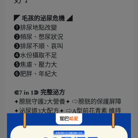
◤ 毛孩的泌尿危機 ◢
❶排尿地點改變
❷頻尿、憋尿狀況
❸排尿不順、哀叫
❹水份攝取不足
❺焦慮、壓力大
❻肥胖、年紀大
⋐7 in 1⋑ 完整泌方
✦膀胱守護2大營養✦ ⇨膀胱的保護屏障
✦泌尿道3大配方✦ ⇨A型前花青素 維持
優質生態
✦安撫舒壓2大聖品✦ ⇨舒緩壓力、安撫