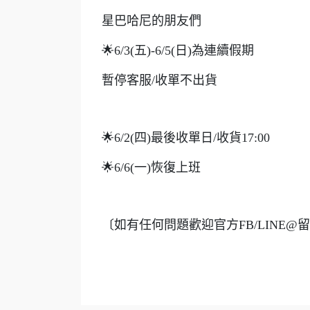
星巴哈尼的朋友們
🌟6/3(五)-6/5(日)為連續假期
暫停客服/收單不出貨
🌟6/2(四)最後收單日/收貨17:00
🌟6/6(一)恢復上班
〔如有任何問題歡迎官方FB/LINE