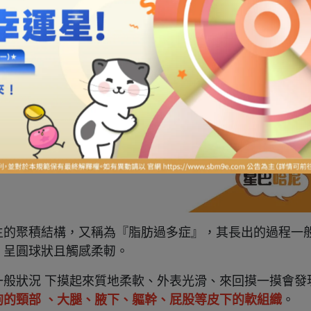
生的聚積結構，又稱為『脂肪過多症』，其長出的過程一
、呈圓球狀且觸感柔軔。
般狀況 下摸起來質地柔軟、外表光滑、來回摸一摸會發
狗的頸部 、大腿、腋下、軀幹、屁股等皮下的軟組織
。