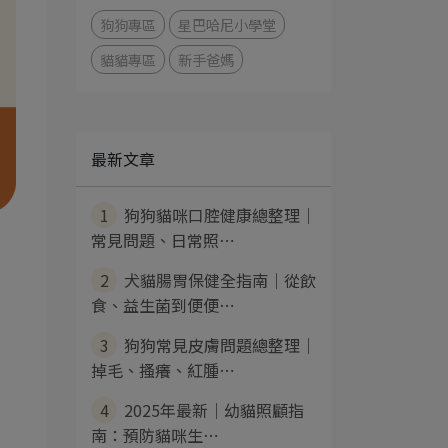
狗狗專區
星巴哈尼小學堂
貓貓專區
新手爸媽
最新文章
1
狗狗貓咪口腔健康總整理｜
常見問題、日常照⋯
2
犬貓腸胃保健全指南｜從飲
食、益生菌到便便⋯
3
狗狗常見皮膚問題總整理｜
掉毛、搔癢、紅腫⋯
4
2025年最新｜幼貓照顧指
南：預防貓咪生⋯