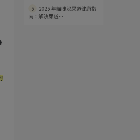
5
2025 年貓咪泌尿道健康指
南：解決尿道⋯
腫
狗