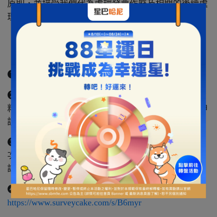
原則，並接受我們代為處理發票作廢及相關的後續處
理事宜。
【 退貨說明 】
➊ 匯款帳號填寫有誤，將無法辦理退款。
➋ 提交
退貨申請表
後的 10 個工作天內，若因填寫資
料有明顯問題，卻無法與您取得聯繫，將取消您的申
請。
➌ 當星巴哈尼已安排宅配人員前往取件，但到訪 2
次卻無法順利回收商品，將取消您的申請，敬請見
諒。
➍ 退貨申請表連結：
https://www.surveycake.com/s/B6myr