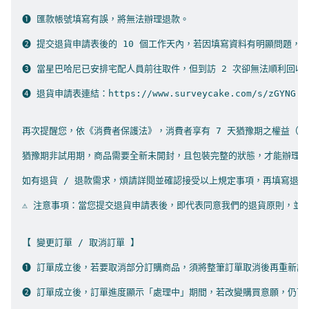
➊ 匯款帳號填寫有誤，將無法辦理退款。

➋ 提交退貨申請表後的 10 個工作天內，若因填寫資料有明顯問題，卻無
➌ 當星巴哈尼已安排宅配人員前往取件，但到訪 2 次卻無法順利回收商品
➍ 退貨申請表連結：https://www.surveycake.com/s/zGYNG

再次提醒您，依《消費者保護法》，消費者享有 7 天猶豫期之權益（收到
猶豫期非試用期，商品需要全新未開封，且包裝完整的狀態，才能辦理退貨
如有退貨 / 退款需求，煩請詳閱並確認接受以上規定事項，再填寫退貨
⚠ 注意事項：當您提交退貨申請表後，即代表同意我們的退貨原則，並接受
【 變更訂單 / 取消訂單 】

➊ 訂單成立後，若要取消部分訂購商品，須將整筆訂單取消後再重新訂購。
➋ 訂單成立後，訂單進度顯示「處理中」期間，若改變購買意願，仍可取