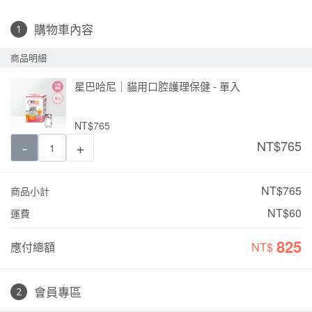
購物車內容
商品明細
星巴哈尼｜貓用口腔護理保健 - 單入
NT$765
-
+
NT$
765
NT$765
商品小計
NT$60
運費
825
應付總額
NT$
會員專區