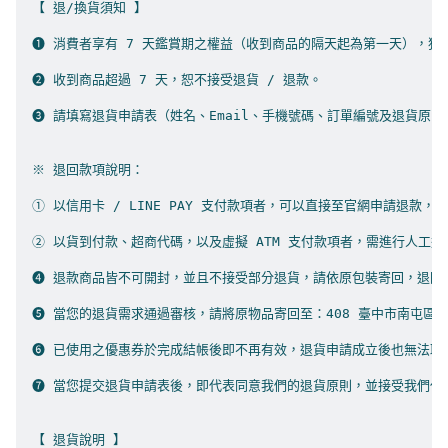
【 退/換貨須知 】

➊ 消費者享有 7 天鑑賞期之權益（收到商品的隔天起為第一天），猶豫
➋ 收到商品超過 7 天，恕不接受退貨 / 退款。

➌ 請填寫退貨申請表（姓名、Email、手機號碼、訂單編號及退貨原因
※ 退回款項說明：

① 以信用卡 / LINE PAY 支付款項者，可以直接至官網申請退款，
② 以貨到付款、超商代碼，以及虛擬 ATM 支付款項者，需進行人工退款
➍ 退款商品皆不可開封，並且不接受部分退貨，請依原包裝寄回，退回商品
➎ 當您的退貨需求通過審核，請將原物品寄回至：408 臺中市南屯區文心路一段 
➏ 已使用之優惠券於完成結帳後即不再有效，退貨申請成立後也無法取回優
➐ 當您提交退貨申請表後，即代表同意我們的退貨原則，並接受我們代為處
【 退貨說明 】
