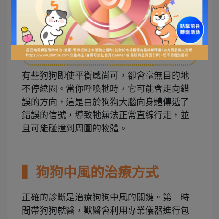
的意識喪失。你可以試著喚醒狗狗，如果無
法喚醒，應該立即就醫。
❹
不斷繞圈
有些狗狗即使平衡感尚可，卻會毫無目的地
不停繞圈。當你呼喚牠時，它可能會走向錯
誤的方向，這是由於狗狗大腦向身體傳遞了
錯誤的信號，導致牠無法正常直線行走，並
且可能碰撞到周圍的物體。
▍狗狗中風的治療方式
正確的診斷是治療狗狗中風的關鍵。第一時
間帶狗狗就醫，獸醫會利用專業儀器進行包