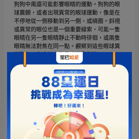
狗狗中風還可能影響眼睛的運動。狗狗的眼
球震顫，或者出現異常的眼球運動，像是在
不停地從一側移動到另一側、或繞圈。斜視
或異常的眼位也是一個重要線索，可能一隻
眼睛在另一隻眼睛靜止不動時徘徊，或兩隻
眼睛無法對焦在同一點。觀察到這些眼球異
常動作，你應該立即尋求獸醫幫助。
❸
失去意識
這是狗狗中風的常見徵兆之一，狗狗可能突
然看起來非常疲憊。極度嗜睡的行為通常與
中風有關，如果你發現狗狗突然比平時更加
疲憊，應該提高警覺。而嗜睡也可能會掩蓋
昏厥狀況，這是另一個警示性症狀。如果狗
狗似乎突然入睡，這實際上可能是中風引起