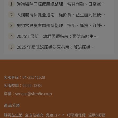
1
狗狗貓咪口腔健康總整理｜常見問題、日常照⋯
2
犬貓腸胃保健全指南｜從飲食、益生菌到便便⋯
3
狗狗常見皮膚問題總整理｜掉毛、搔癢、紅腫⋯
4
2025年最新｜幼貓照顧指南：預防貓咪生⋯
5
2025 年貓咪泌尿道健康指南：解決尿道⋯
客服專線：04-22541528
客服時間：09:00-18:00
信箱：service@sbm9e.com
產品分類
腸胃益生菌
全方位補充
免疫力↗↗
呼吸道保健
泌尿&舒壓