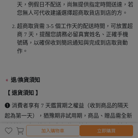
天，例假日不配送，尚無提供指定時間送達，若
您無人可代收建議選擇超商取貨店到店的方。
超商取貨需 3-5 個工作天的配送時間，可放置超
商 7 天，提醒您請務必留真實姓名、正確手機
號碼，以確保收到簡訊通知與完成到店取貨動
作。
➧
退/換貨須知
【 退貨須知 】
➊ 消費者享有 7 天鑑賞期之權益（收到商品的隔天
起為第一天），猶豫期非試用期，商品、贈品需全新
未拆封，才可進行退貨/退款，若產品已開封（拆除
加入購物車
加入購物車
立即購買
塑膠封膜，即算開封狀態），恕無法辦理退貨 / 退款