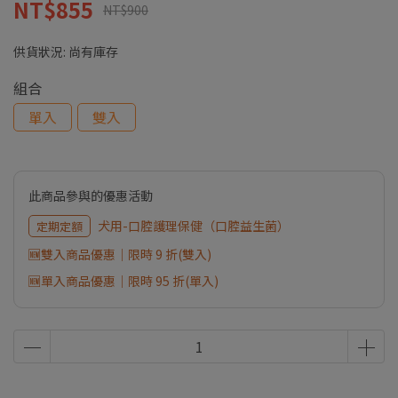
NT$855
NT$900
供貨狀況:
尚有庫存
組合
單入
雙入
此商品參與的優惠活動
犬用-口腔護理保健（口腔益生菌）
定期定額
🆕雙入商品優惠｜限時 9 折(雙入)
🆕單入商品優惠｜限時 95 折(單入)