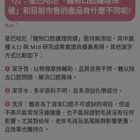
Q2：
星巴哈尼「寵物口腔護理保
健」和目前市售的産品有什麼不同呢?
Ans：
星巴哈尼「寵物口腔護理保健」堅持無添加，其中菌
種 K12 與 M18 研究成果實證具優異表現。其他潔牙
方式比較如下：
➊
潔牙骨 : 以物理摩擦輔助，品質良莠不齊，難以除
去口腔問題、解決口腔異味。
➋
潔牙水 : 多半原料不明，且多添加化學成分。
➌
洗牙：雖是為了清潔口腔不可或缺的項目，但並
不表示能常保牙齒健康，也不能保證對毛孩沒有任何
影響，尤其對幼年、老年毛孩及高風險群影響更重，
且效果也難持久。